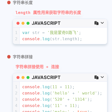
字符串长度
length 属性用来获取字符串的长度
JAVASCRIPT
1
var
 str = 
'我是蒙奇D路飞'
;
2
console
.
log
(str.
length
);
字符串拼接
字符串拼接使用 + 连接
JAVASCRIPT
1
console
.
log
(
11
 + 
11
);
2
console
.
log
(
'hello'
 + 
' world'
);
3
console
.
log
(
'520'
 + 
'1314'
);
4
console
.
log
(
'11'
 + 
11
);
5
console
.
log
(
'male:'
 + 
true
);