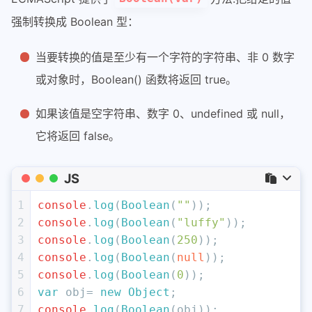
强制转换成 Boolean 型：
当要转换的值是至少有一个字符的字符串、非 0 数字
或对象时，Boolean() 函数将返回 true。
如果该值是空字符串、数字 0、undefined 或 null，
它将返回 false。
JS
1
console
.
log
(
Boolean
(
""
));             
/
2
console
.
log
(
Boolean
(
"luffy"
));        
/
3
console
.
log
(
Boolean
(
250
));            
/
4
console
.
log
(
Boolean
(
null
));           
/
5
console
.
log
(
Boolean
(
0
));              
/
6
var
 obj= 
new
Object
;
7
console
.
log
(
Boolean
(obj));            
/