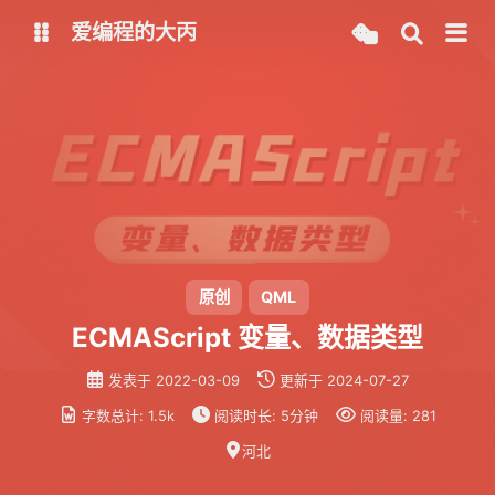
爱编程的大丙
英文版
中文版
大丙课堂
微信公众号
QQ交流群
微信
留言板
码云
原创
QML
ECMAScript 变量、数据类型
了凡四训
俞静公遇灶神记
发表于
2022-03-09
更新于
2024-07-27
心经
金刚经
字数总计:
1.5k
阅读时长:
5分钟
阅读量:
281
地藏经
道德经
河北