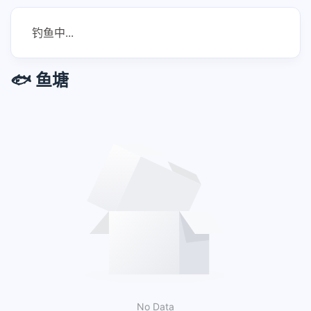
钓鱼中...
🐟 鱼塘
No Data