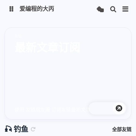
爱编程的大丙
英文版
中文版
友链
最新文章订阅
大丙课堂
微信公众号
QQ交流群
微信
留言板
码云
了凡四训
俞静公遇灶神记
心经
金刚经
使用 友链朋友圈 订阅友链最新文章
地藏经
道德经
🎣 钓鱼
全部友链