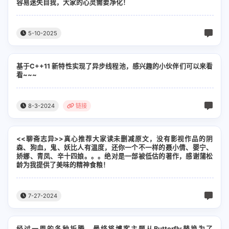
容易迷失自我，大家的心灵需要净化！
5-10-2025
基于C++11 新特性实现了异步线程池，感兴趣的小伙伴们可以来看
看~~~
8-3-2024
链接
<<聊斋志异>>真心推荐大家读未删减原文，没有影视作品的阴
森、狗血，鬼、妖比人有温度，还你一个不一样的聂小倩、婴宁、
娇娜、青凤、辛十四娘。。。绝对是一部被低估的著作，感谢蒲松
龄为我提供了美味的精神食粮！
7-27-2024
经过一周的各种折腾，最终将博客主题从Butterfly替换为了