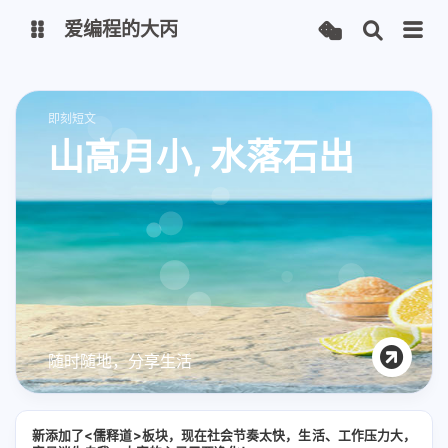
爱编程的大丙
英文版
中文版
即刻短文
山高月小, 水落石出
大丙课堂
微信公众号
QQ交流群
微信
留言板
码云
了凡四训
俞静公遇灶神记
心经
金刚经
随时随地，分享生活
地藏经
道德经
新添加了<儒释道>板块，现在社会节奏太快，生活、工作压力大，