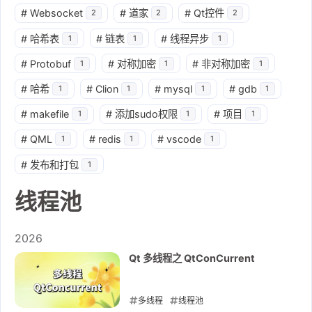
#
Websocket
#
道家
#
Qt控件
2
2
2
#
哈希表
#
链表
#
线程异步
1
1
1
#
Protobuf
#
对称加密
#
非对称加密
1
1
1
#
哈希
#
Clion
#
mysql
#
gdb
1
1
1
1
#
makefile
#
添加sudo权限
#
项目
1
1
1
#
QML
#
redis
#
vscode
1
1
1
#
发布和打包
1
线程池
2026
Qt 多线程之 QtConCurrent
多线程
线程池