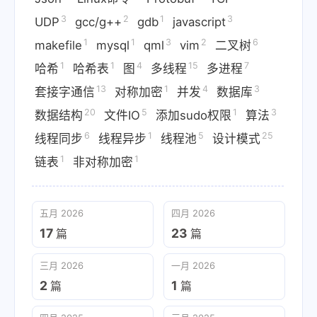
3
2
1
3
UDP
gcc/g++
gdb
javascript
1
1
3
2
6
makefile
mysql
qml
vim
二叉树
1
1
4
15
7
哈希
哈希表
图
多线程
多进程
13
1
4
3
套接字通信
对称加密
并发
数据库
20
5
1
3
数据结构
文件IO
添加sudo权限
算法
6
1
5
25
线程同步
线程异步
线程池
设计模式
1
1
链表
非对称加密
五月 2026
四月 2026
17
23
篇
篇
三月 2026
一月 2026
2
1
篇
篇