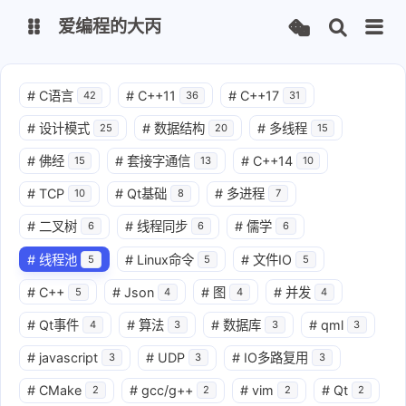
爱编程的大丙
英文版
中文版
#
C语言
#
C++11
#
C++17
42
36
31
#
设计模式
#
数据结构
#
多线程
25
20
15
大丙课堂
微信公众号
#
佛经
#
套接字通信
#
C++14
15
13
10
QQ交流群
微信
#
TCP
#
Qt基础
#
多进程
10
8
7
#
二叉树
#
线程同步
#
儒学
6
6
6
留言板
码云
#
线程池
#
Linux命令
#
文件IO
5
5
5
了凡四训
俞静公遇灶神记
#
C++
#
Json
#
图
#
并发
5
4
4
4
心经
金刚经
#
Qt事件
#
算法
#
数据库
#
qml
4
3
3
3
地藏经
道德经
#
javascript
#
UDP
#
IO多路复用
3
3
3
#
CMake
#
gcc/g++
#
vim
#
Qt
2
2
2
2