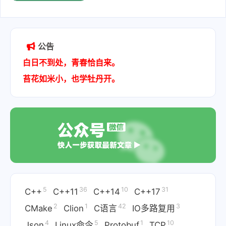
2021-03-28
公告
白日不到处，青春恰自来。
苔花如米小，也学牡丹开。
5
36
10
31
C++
C++11
C++14
C++17
2
1
42
3
CMake
Clion
C语言
IO多路复用
4
5
1
10
Json
Linux命令
Protobuf
TCP