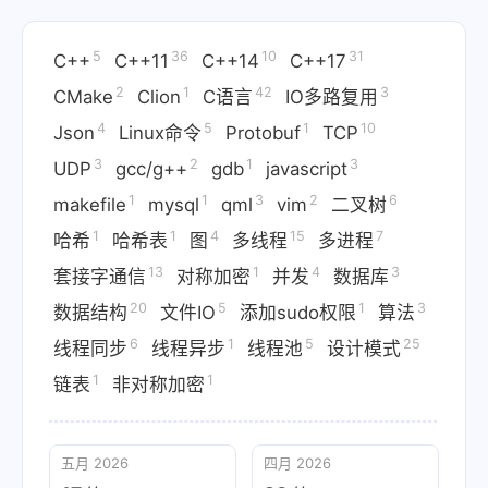
5
36
10
31
C++
C++11
C++14
C++17
2
1
42
3
CMake
Clion
C语言
IO多路复用
4
5
1
10
Json
Linux命令
Protobuf
TCP
3
2
1
3
UDP
gcc/g++
gdb
javascript
1
1
3
2
6
makefile
mysql
qml
vim
二叉树
1
1
4
15
7
哈希
哈希表
图
多线程
多进程
13
1
4
3
套接字通信
对称加密
并发
数据库
20
5
1
3
数据结构
文件IO
添加sudo权限
算法
6
1
5
25
线程同步
线程异步
线程池
设计模式
1
1
链表
非对称加密
五月 2026
四月 2026