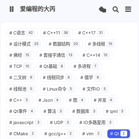
爱编程的大丙
英文版
中文版
#
C语言
#
C++11
#
C++17
42
36
31
#
设计模式
#
数据结构
#
多线程
25
20
15
大丙课堂
微信公众号
#
佛经
#
套接字通信
#
C++14
15
13
10
QQ交流群
微信
#
TCP
#
Qt基础
#
多进程
10
8
7
#
二叉树
#
线程同步
#
儒学
6
6
6
留言板
码云
#
线程池
#
Linux命令
#
文件IO
5
5
5
了凡四训
俞静公遇灶神记
#
C++
#
Json
#
图
#
并发
5
4
4
4
心经
金刚经
#
Qt事件
#
算法
#
数据库
#
qml
4
3
3
3
地藏经
道德经
#
javascript
#
UDP
#
IO多路复用
3
3
3
#
CMake
#
gcc/g++
#
vim
#
Qt
2
2
2
2