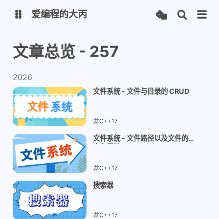
爱编程的大丙
文章总览 - 257
英文版
中文版
2026
大丙课堂
微信公众号
文件系统 - 文件与目录的 CRUD
QQ交流群
微信
C++17
留言板
码云
2026-05-17
文件系统 - 文件路径以及文件的状
态和属性
了凡四训
俞静公遇灶神记
C++17
心经
金刚经
2026-05-14
搜索器
地藏经
道德经
C++17