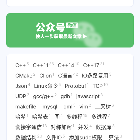
5
36
10
31
C++
C++11
C++14
C++17
2
1
42
3
CMake
Clion
C语言
IO多路复用
4
5
1
10
Json
Linux命令
Protobuf
TCP
3
2
1
3
UDP
gcc/g++
gdb
javascript
1
1
3
2
6
makefile
mysql
qml
vim
二叉树
1
1
4
15
7
哈希
哈希表
图
多线程
多进程
13
1
4
3
套接字通信
对称加密
并发
数据库
20
5
1
3
数据结构
文件IO
添加sudo权限
算法