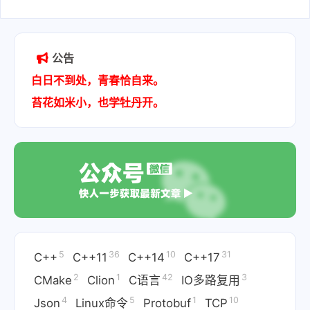
2023-10-27
公告
白日不到处，青春恰自来。
苔花如米小，也学牡丹开。
5
36
10
31
C++
C++11
C++14
C++17
2
1
42
3
CMake
Clion
C语言
IO多路复用
4
5
1
10
Json
Linux命令
Protobuf
TCP