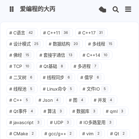
爱编程的大丙
英文版
中文版
#
C语言
#
C++11
#
C++17
42
36
31
#
设计模式
#
数据结构
#
多线程
25
20
15
大丙课堂
微信公众号
#
佛经
#
套接字通信
#
C++14
15
13
10
QQ交流群
微信
#
TCP
#
Qt基础
#
多进程
10
8
7
#
二叉树
#
线程同步
#
儒学
6
6
6
留言板
码云
#
线程池
#
Linux命令
#
文件IO
5
5
5
了凡四训
俞静公遇灶神记
#
C++
#
Json
#
图
#
并发
5
4
4
4
心经
金刚经
#
Qt事件
#
算法
#
数据库
#
qml
4
3
3
3
地藏经
道德经
#
javascript
#
UDP
#
IO多路复用
3
3
3
#
CMake
#
gcc/g++
#
vim
#
Qt
2
2
2
2