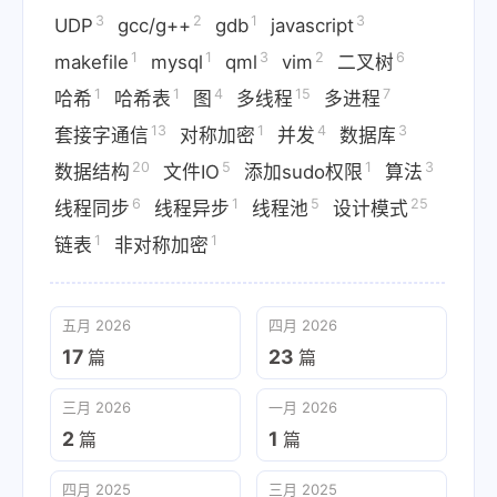
3
2
1
3
UDP
gcc/g++
gdb
javascript
1
1
3
2
6
makefile
mysql
qml
vim
二叉树
1
1
4
15
7
哈希
哈希表
图
多线程
多进程
13
1
4
3
套接字通信
对称加密
并发
数据库
20
5
1
3
数据结构
文件IO
添加sudo权限
算法
6
1
5
25
线程同步
线程异步
线程池
设计模式
1
1
链表
非对称加密
五月 2026
四月 2026
17
23
篇
篇
三月 2026
一月 2026
2
1
篇
篇
四月 2025
三月 2025