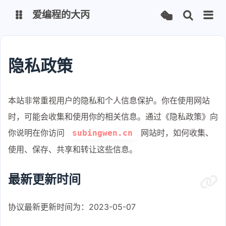
爱编程的大丙
英文版
中文版
隐私政策
大丙课堂
微信公众号
本站非常重视用户的隐私和个人信息保护。你在使用网站
QQ交流群
微信
时，可能会收集和使用你的相关信息。通过《隐私政策》向
留言板
码云
你说明在你访问
网站时，如何收集、
subingwen.cn
使用、保存、共享和转让这些信息。
了凡四训
俞静公遇灶神记
最新更新时间
心经
金刚经
地藏经
道德经
协议最新更新时间为：2023-05-07