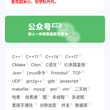
苔花如米小，也学牡丹开。
5
36
10
31
C++
C++11
C++14
C++17
2
1
42
3
CMake
Clion
C语言
IO多路复用
4
5
1
10
Json
Linux命令
Protobuf
TCP
3
2
1
3
UDP
gcc/g++
gdb
javascript
1
1
3
2
6
makefile
mysql
qml
vim
二叉树
1
1
4
15
7
哈希
哈希表
图
多线程
多进程
13
1
4
3
套接字通信
对称加密
并发
数据库