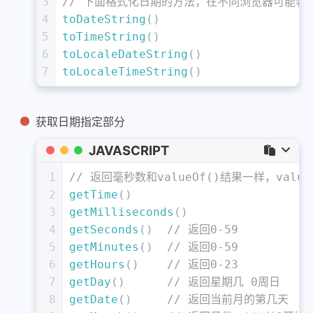
3
// 下面格式化日期的方法，在不同浏览器可能表
4
toDateString
()
5
toTimeString
()
6
toLocaleDateString
()
7
toLocaleTimeString
()
获取日期指定部分
JAVASCRIPT
1
// 返回毫秒数和valueOf()结果一样，value
2
getTime
()  	  
3
getMilliseconds
() 
4
getSeconds
()  
// 返回0-59
5
getMinutes
()  
// 返回0-59
6
getHours
()    
// 返回0-23
7
getDay
()      
// 返回星期几 0周日   6
8
getDate
()     
// 返回当前月的第几天