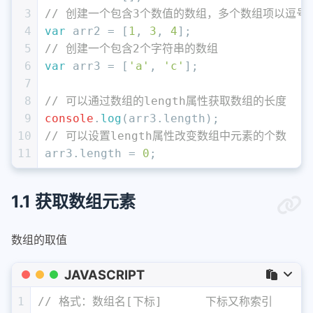
3
// 创建一个包含3个数值的数组，多个数组项以逗号
4
var
 arr2 = [
1
, 
3
, 
4
]; 
5
// 创建一个包含2个字符串的数组
6
var
 arr3 = [
'a'
, 
'c'
]; 
7
8
// 可以通过数组的length属性获取数组的长度
9
console
.
log
(arr3.
length
);
10
// 可以设置length属性改变数组中元素的个数
11
arr3.
length
 = 
0
;
1.1 获取数组元素
数组的取值
JAVASCRIPT
1
// 格式：数组名[下标]	下标又称索引