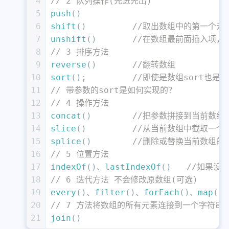
4
// 2 队列操作(先进先出)
5
push
()
6
shift
()		
//取出数组中的第一个元素
7
unshift
() 	
//在数组最前面插入项，
8
// 3 排序方法
9
reverse
()	
//翻转数组
10
sort
(); 	
//即使是数组sort也是
11
// 带参数的sort是如何实现的？
12
// 4 操作方法
13
concat
()  	
//把参数拼接到当前数组
14
slice
() 	
//从当前数组中截取一个新
15
splice
()	
//删除或替换当前数组的某些项
16
// 5 位置方法
17
indexOf
()、
lastIndexOf
()   
//如果没
18
// 6 迭代方法 不会修改原数组(可选)
19
every
()、
filter
()、
forEach
()、
map
()
20
// 7 方法将数组的所有元素连接到一个字符串
21
join
()