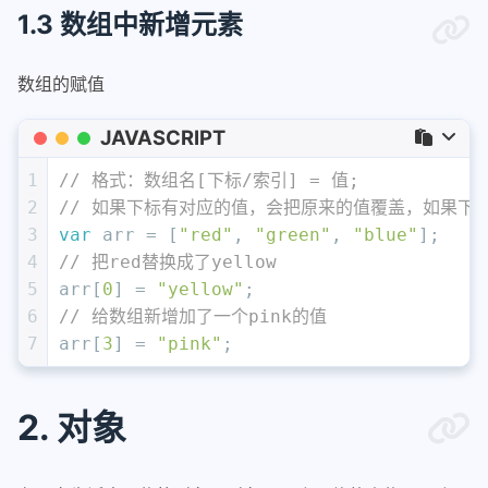
1.3 数组中新增元素
数组的赋值
JAVASCRIPT
1
// 格式：数组名[下标/索引] = 值;
2
// 如果下标有对应的值，会把原来的值覆盖，如果下
3
var
 arr = [
"red"
, 
"green"
, 
"blue"
];
4
// 把red替换成了yellow
5
arr[
0
] = 
"yellow"
;
6
// 给数组新增加了一个pink的值
7
arr[
3
] = 
"pink"
;
2. 对象