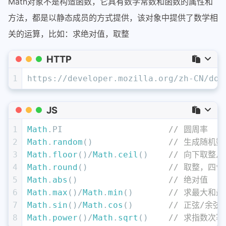
Math对象不是构造函数，它具有数学常数和函数的属性和
方法，都是以静态成员的方式提供，该对象中提供了数学相
关的运算，比如：求绝对值，取整
HTTP
1
https://developer.mozilla.org/zh-CN/doc
JS
1
Math
.
PI
// 圆周率
2
Math
.
random
()               
// 生成随机数
3
Math
.
floor
()/
Math
.
ceil
()    
// 向下取整/
4
Math
.
round
()                
// 取整，四舍
5
Math
.
abs
()                  
// 绝对值
6
Math
.
max
()/
Math
.
min
()       
// 求最大和最
7
Math
.
sin
()/
Math
.
cos
()       
// 正弦/余弦
8
Math
.
power
()/
Math
.
sqrt
()    
// 求指数次幂