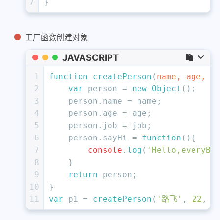
7
}
工厂函数创建对象
JAVASCRIPT
1
function
createPerson
(
name, age, j
2
var
 person = 
new
Object
();
3
    person.
name
 = name;
4
    person.
age
 = age;
5
    person.
job
 = job;
6
    person.
sayHi
 = 
function
(
){
7
console
.
log
(
'Hello,everyBo
8
    }
9
return
 person;
10
}
11
var
 p1 = 
createPerson
(
'路飞'
, 
22
, 
'