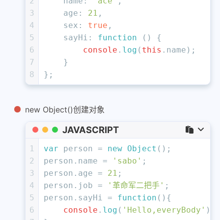
2
name
: 
'ace'
,
3
age
: 
21
,
4
sex
: 
true
,
5
sayHi
: 
function
 (
) {
6
console
.
log
(
this
.
name
);
7
    }
8
};   
new Object()创建对象
JAVASCRIPT
1
var
 person = 
new
Object
();
2
person.
name
 = 
'sabo'
;
3
person.
age
 = 
21
;
4
person.
job
 = 
'革命军二把手'
;
5
person.
sayHi
 = 
function
(
){
6
console
.
log
(
'Hello,everyBody'
);