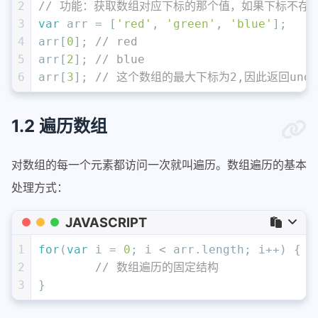
2
// 功能：获取数组对应下标的那个值，如果下标不存在，
3
var
 arr = [
'red'
, 
'green'
, 
'blue'
];
4
arr[
0
];	
// red
5
arr[
2
]; 
// blue
6
arr[
3
]; 
// 这个数组的最大下标为2,因此返回undef
1.2 遍历数组
对数组的每一个元素都访问一次就叫遍历。数组遍历的基本
处理方式：
JAVASCRIPT
1
for
(
var
 i = 
0
; i < arr.
length
; i++) {
2
// 数组遍历的固定结构
3
}