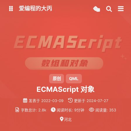
爱编程的大丙
英文版
中文版
大丙课堂
微信公众号
QQ交流群
微信
留言板
码云
原创
QML
ECMAScript 对象
了凡四训
俞静公遇灶神记
发表于
2022-03-09
更新于
2024-07-27
心经
金刚经
字数总计:
2.8k
阅读时长:
9分钟
阅读量:
353
地藏经
道德经
河北