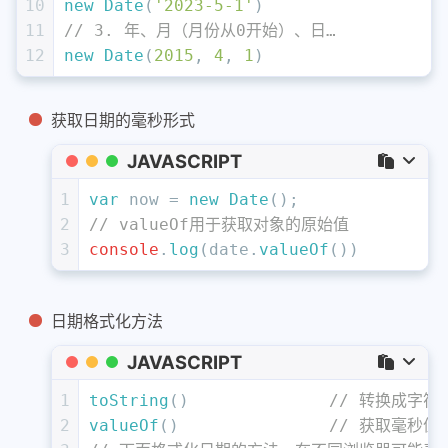
10
new
Date
(
'2023-5-1'
)
11
12
new
Date
(
2015
, 
4
, 
1
) 
获取日期的毫秒形式
JAVASCRIPT
1
var
 now = 
new
Date
();
2
// valueOf用于获取对象的原始值
3
console
.
log
(date.
valueOf
()
日期格式化方法
JAVASCRIPT
1
toString
()		
// 转换成字符
2
valueOf
()		
// 获取毫秒值