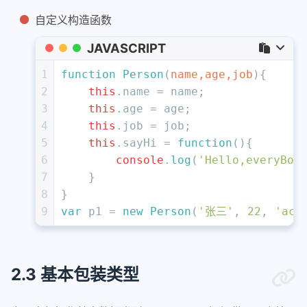
自定义构造函数
JAVASCRIPT
1
function
Person
(
name,age,job
){
2
this
.
name
 = name;
3
this
.
age
 = age;
4
this
.
job
 = job;
5
this
.
sayHi
 = 
function
(
){
6
console
.
log
(
'Hello,everyBod
7
    }
8
}
9
var
 p1 = 
new
Person
(
'张三'
, 
22
, 
'act
2.3 基本包装类型