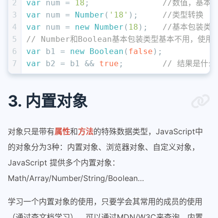
2
var
 num = 
18
;               
//数值，基本
3
var
 num = 
Number
(
'18'
);     
//类型转换
4
var
 num = 
new
Number
(
18
);   
//基本包装类
5
// Number和Boolean基本包装类型基本不用，
6
var
 b1 = 
new
Boolean
(
false
);
7
var
 b2 = b1 && 
true
;        
// 结果是什么
3. 内置对象
对象只是带有
属性
和
方法
的特殊数据类型，JavaScript中
的对象分为3种：内置对象、浏览器对象、自定义对象，
JavaScript 提供多个内置对象：
Math/Array/Number/String/Boolean…
学习一个内置对象的使用，只要学会其常用的成员的使用
（通过查文档学习），可以通过MDN/W3C来查询，内置