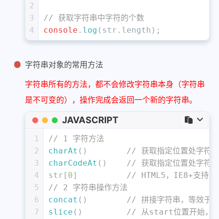
2
3
// 获取字符串中字符的个数
4
console
.
log
(str.
length
);
字符串对象的常用方法
字符串所有的方法，都不会修改字符串本身（字符串
是不可变的），操作完成会返回一个新的字符串。
JAVASCRIPT
1
// 1 字符方法
2
charAt
()        
// 获取指定位置处字符
3
charCodeAt
()    
// 获取指定位置处字符的A
4
str[
0
]          
// HTML5，IE8+支持 
5
// 2 字符串操作方法
6
concat
()        
// 拼接字符串，等效于+
7
slice
()         
// 从start位置开始，