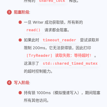
所有的
释放。
shared_lock
58
59
if
 (lock.
try_lock_for
(std::ch
阻塞阶段
:
60
        {
一旦 Writer 成功获取锁，所有新的
61
// 成功获取锁
62
            std::cout << 
"[TryReade
请求都会阻塞。
read()
63
return
true
;
如果此时
尝试读取并
timeout_reader
64
        } 
65
else
限制 200ms，它无法获得锁，因此打印
66
        {
。
[TryReader] 读取失败：等待超时!
67
// 超时未获取到锁（可能因为 Wr
这演示了
std::shared_timed_mutex
68
            std::cout << 
"[TryReade
的超时控制能力。
69
return
false
;
70
        }
写入阶段
:
71
    }
72
持有锁 1000ms（模拟慢速写入），期间阻塞
73
private
:
所有其他访问。
74
// mutable 关键字允许在 const 成员