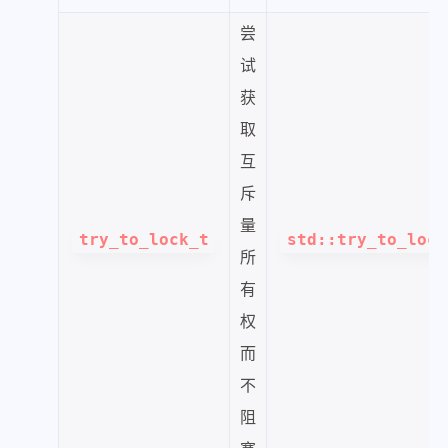
尝
试
获
取
互
斥
量
try_to_lock_t
std::try_to_lock
所
有
权
而
不
阻