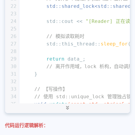
22
std::shared_lock<std::shared_
23
24
        std::cout << 
"[Reader] 正在读
25
26
// 模拟读取耗时
27
        std::this_thread::
sleep_for
(s
28
29
return
 data_;
30
// 离开作用域，lock 析构，自动调用 m_m
31
    }
32
33
// 【写操作】
34
// 使用 std::unique_lock 管理独占锁
35
void
update
(
const
 std::string& ne
36
{
37
// unique_lock 会调用 m_mutex_
代码运行逻辑解析：
38
// 此时任何其他的读或写操作都会被阻
39
std::unique_lock<std::shared_