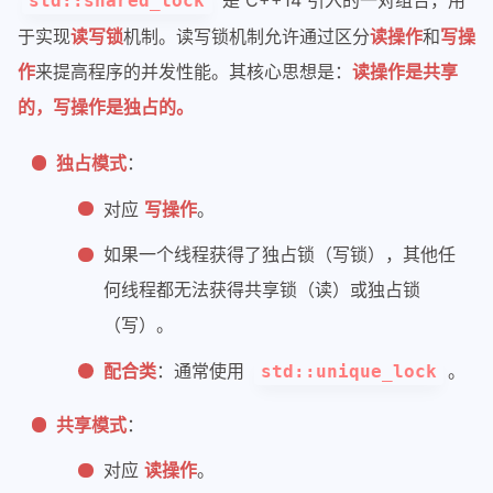
是 C++14 引入的一对组合，用
std::shared_lock
于实现
读写锁
机制。读写锁机制允许通过区分
读操作
和
写操
作
来提高程序的并发性能。其核心思想是：
读操作是共享
的，写操作是独占的。
独占模式
：
对应
写操作
。
如果一个线程获得了独占锁（写锁），其他任
何线程都无法获得共享锁（读）或独占锁
（写）。
配合类
：通常使用
。
std::unique_lock
共享模式
：
对应
读操作
。