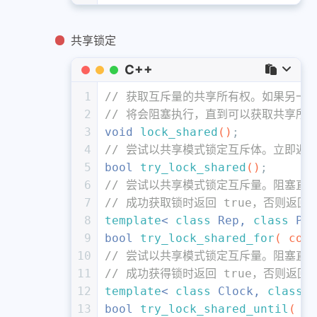
共享锁定
C++
1
// 获取互斥量的共享所有权。如果另一个线
2
// 将会阻塞执行，直到可以获取共享所
3
void
lock_shared
()
;
4
// 尝试以共享模式锁定互斥体。立即返回
5
bool
try_lock_shared
()
;
6
// 尝试以共享模式锁定互斥量。阻塞直到指
7
// 成功获取锁时返回 true，否则返回 f
8
template
< 
class
 Rep, 
class
 Per
9
bool
try_lock_shared_for
( 
cons
10
// 尝试以共享模式锁定互斥量。阻塞直到达
11
// 成功获得锁时返回 true，否则返回 f
12
template
< 
class
 Clock, 
class
 D
13
bool
try_lock_shared_until
( 
co