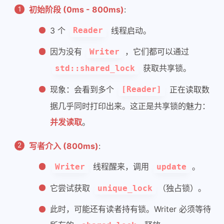
初始阶段 (0ms - 800ms)
:
40
41
        std::cout << 
"[Writer] 开始更
3 个
线程启动。
Reader
42
43
// 模拟写入耗时
因为没有
，它们都可以通过
Writer
44
        std::this_thread::
sleep_for
(s
获取共享锁。
std::shared_lock
45
46
        data_ = new_data;
现象：会看到多个
正在读取数
[Reader]
47
        std::cout << 
"[Writer] 数据更新
据几乎同时打印出来。这正是共享锁的魅力：
48
并发读取
。
49
// 离开作用域，lock 析构，自动调用 m_
50
    }
写者介入 (800ms)
:
51
52
// 【尝试带超时的读操作】
线程醒来，调用
。
Writer
update
53
// 这展示 shared_timed_mutex 中 "
54
bool
try_read_for
(
int
 duration_ms
它尝试获取
（独占锁）。
unique_lock
55
{
此时，可能还有读者持有锁。Writer 必须等待
56
// 尝试获取共享锁，等待 duration_
57
std::shared_lock<std::shared_