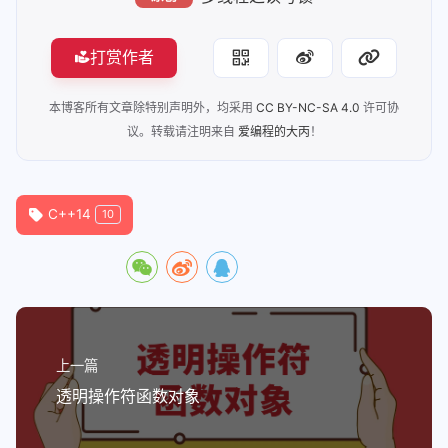
111
    {
112
// 故意在 Writer 刚要开始工作时
113
        std::this_thread::sleep_for(s
打赏作者
114
        shared_data.try_read_for(
200
)
115
    })
;
本博客所有文章除特别声明外，均采用
CC BY-NC-SA 4.0
许可协
116
议。转载请注明来自
爱编程的大丙
！
117
// 等待所有线程结束
118
for
 (
auto
& t : readers) t.
join
();
119
    writer.
join
();
C++14
10
120
    timeout_reader.
join
();
121
122
return
0
;
123
}
上一篇
透明操作符函数对象