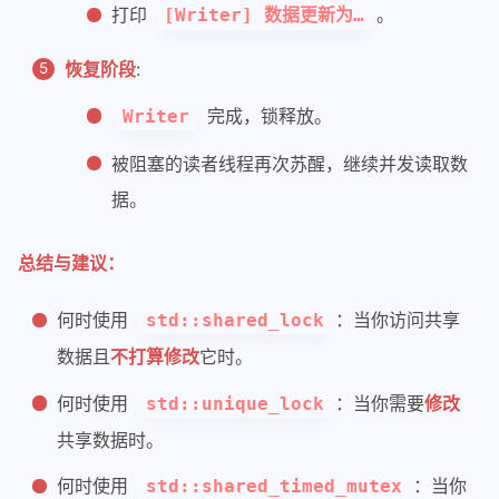
75
// 锁的状态改变不算作修改对象的逻辑数据
打印
。
[Writer] 数据更新为…
76
mutable
 std::shared_timed_mutex m
77
    std::string data_;
恢复阶段
:
78
};
79
完成，锁释放。
Writer
80
int
main
()
被阻塞的读者线程再次苏醒，继续并发读取数
81
{
82
SharedData 
shared_data
(
"初始数据 v1
据。
83
84
// 启动 3 个读者线程
总结与建议：
85
    std::vector<std::thread> readers;
86
for
 (
int
 i = 
0
; i < 
3
; ++i) 
何时使用
：当你访问共享
std::shared_lock
87
    {
数据且
不打算修改
它时。
88
        readers.
emplace_back
([&shared
89
                             {
何时使用
：当你需要
修改
std::unique_lock
90
for
 (
int
 j = 
0
; j < 
2
; ++
共享数据时。
91
            {
92
                shared_data.
read
();
何时使用
：当你
std::shared_timed_mutex