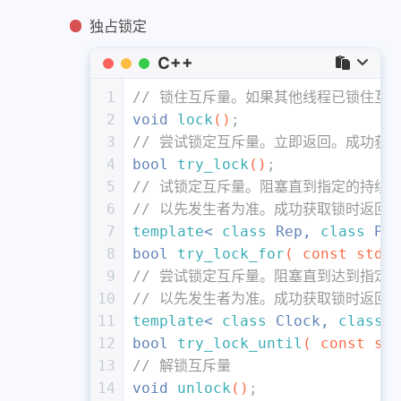
独占锁定
C++
1
// 锁住互斥量。如果其他线程已锁住互斥
2
void
lock
()
;
3
// 尝试锁定互斥量。立即返回。成功获取锁
4
bool
try_lock
()
;
5
// 试锁定互斥量。阻塞直到指定的持续时间
6
// 以先发生者为准。成功获取锁时返回 t
7
template
< 
class
 Rep, 
class
 Per
8
bool
try_lock_for
( 
const
 std::
9
// 尝试锁定互斥量。阻塞直到达到指定的时
10
// 以先发生者为准。成功获取锁时返回 t
11
template
< 
class
 Clock, 
class
 D
12
bool
try_lock_until
( 
const
 std
13
// 解锁互斥量
14
void
unlock
()
;