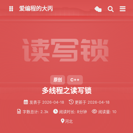
爱编程的大丙
英文版
中文版
大丙课堂
微信公众号
QQ交流群
微信
留言板
码云
原创
C++
多线程之读写锁
了凡四训
俞静公遇灶神记
发表于
2026-04-18
更新于
2026-04-18
心经
金刚经
字数总计:
2.3k
阅读时长:
8分钟
阅读量:
10
地藏经
道德经
河北