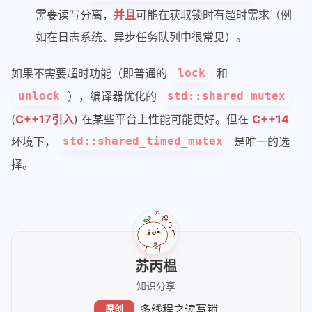
93
                std::this_thread::
sle
需要读写分离，
并且
可能在获取锁时有超时需求（例
94
            }
如在日志系统、异步任务队列中很常见）。
95
        });
96
    }
97
如果不需要超时功能（即普通的
和
lock
98
// 启动 1 个写者线程
），编译器优化的
unlock
std::shared_mutex
99
std::thread 
writer
([&shared_data]
(
C++17引入
) 在某些平台上性能可能更好。但在
C++14
100
    {
环境下，
是唯一的选
std::shared_timed_mutex
101
// 让读者先跑一会儿
102
        std::this_thread::sleep_for(s
择。
103
        shared_data.update(
"更新后的数据 
104
105
        std::this_thread::sleep_for(s
106
        shared_data.update(
"最终数据 v3
107
    })
;
108
苏丙榅
109
// 启动一个会超时的读线程
知识分享
110
std::thread 
timeout_reader
([&shar
多线程之读写锁
原创