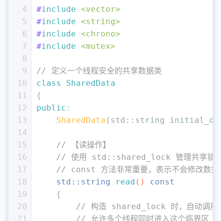
4
#
include
<vector>
5
#
include
<string>
6
#
include
<chrono>
7
#
include
<mutex>
8
9
// 定义一个线程安全的共享数据类
10
class
SharedData
11
{
12
public
:
13
SharedData
(std::string initial_da
14
15
// 【读操作】
16
// 使用 std::shared_lock 管理共享锁
17
// const 方法非常重要，表示不会修改数据
18
std::string 
read
()
const
19
{
20
// 构造 shared_lock 时，自动调用 m
21
// 允许多个线程同时进入这个临界区