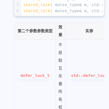
3
shared_lock
( mutex_type& m, std::
tr
4
shared_lock
( mutex_type& m, std::
ad
效
第二个参数参数类型
实参
果
不
获
取
互
defer_lock_t
斥
std::defer_lock
量
所
有
权