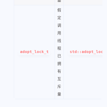
塞
假
定
调
用
线
程
adopt_lock_t
std::adopt_lock
已
拥
有
互
斥
量